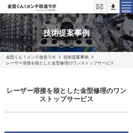
お
問
MENU
い
合
わ
せ
技術提案事例
金型くん！メンテ改造ラボ
技術提案事例
レーザー溶接を核とした金型修理のワンストップサービス
レーザー溶接を核とした金型修理のワン
ストップサービス