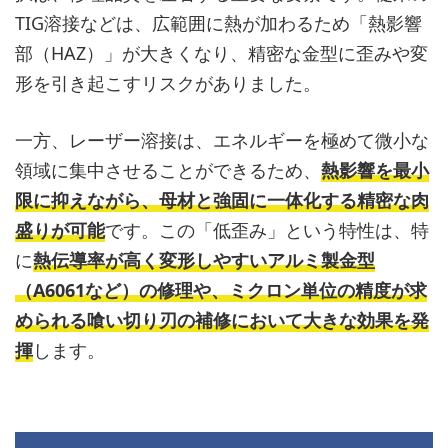
TIG溶接などは、広範囲に熱が加わるため「熱影響
部（HAZ）」が大きくなり、精密な金型に歪みや変
形を引き起こすリスクがありました。
一方、レーザー溶接は、エネルギーを極めて微小な
領域に集中させることができるため、
熱影響を最小
限に抑えながら、母材と強固に一体化する精密な肉
盛りが可能
です。この「低歪み」という特性は、特
に
熱伝導率が高く変形しやすいアルミ製金型
（A6061など）の修理や、ミクロン単位の精度が求
められる喰い切り刃の補修において大きな効果を発
揮
します。