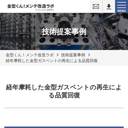
お
問
MENU
い
合
わ
せ
技術提案事例
金型くん！メンテ改造ラボ
技術提案事例
経年摩耗した金型ガスベントの再生による品質回復
経年摩耗した金型ガスベントの再生によ
る品質回復