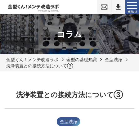
お
問
MENU
い
合
わ
せ
コラム
金型くん！メンテ改造ラボ
金型の基礎知識
金型洗浄
洗浄装置との接続方法について③
洗浄装置との接続方法について③
金型洗浄