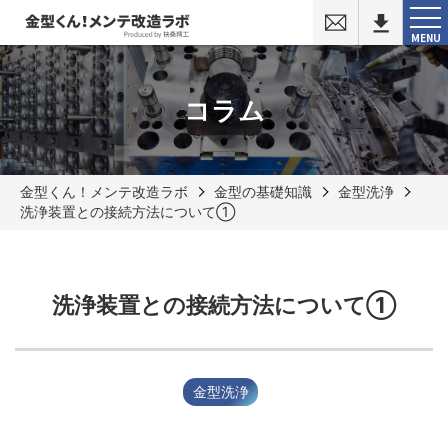
お
問
MENU
い
合
わ
せ
コラム
金型くん！メンテ改造ラボ
金型の基礎知識
金型洗浄
洗浄装置との接続方法について①
洗浄装置との接続方法について①
金型洗浄