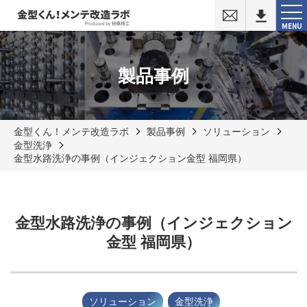
お
問
MENU
い
合
わ
せ
製品事例
金型くん！メンテ改造ラボ
製品事例
ソリューション
金型洗浄
金型水路洗浄の事例（インジェクション金型 福岡県）
金型水路洗浄の事例（インジェクション
金型 福岡県）
ソリューション
金型洗浄