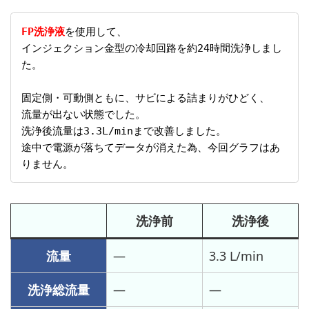
FP洗浄液
を使用して、
インジェクション金型の冷却回路を約24時間洗浄しまし
た。
固定側・可動側ともに、サビによる詰まりがひどく、
流量が出ない状態でした。
洗浄後流量は3.3L/minまで改善しました。
途中で電源が落ちてデータが消えた為、今回グラフはあ
りません。
洗浄前
洗浄後
流量
—
3.3 L/min
洗浄総流量
—
—