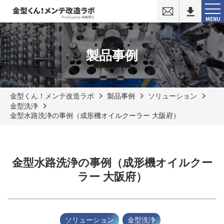
お
問
MENU
い
合
わ
せ
製品事例
金型くん！メンテ改造ラボ
製品事例
ソリューション
金型洗浄
金型水路洗浄の事例（成形機オイルクーラー 大阪府）
金型水路洗浄の事例（成形機オイルクー
ラー 大阪府）
ソリューション
金型洗浄