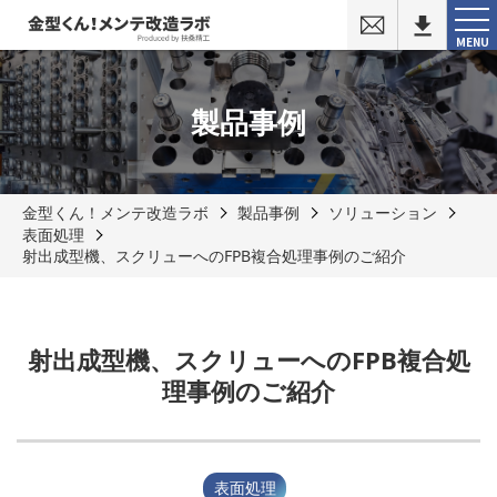
お
問
MENU
い
合
わ
せ
製品事例
金型くん！メンテ改造ラボ
製品事例
ソリューション
表面処理
射出成型機、スクリューへのFPB複合処理事例のご紹介
射出成型機、スクリューへのFPB複合処
理事例のご紹介
表面処理