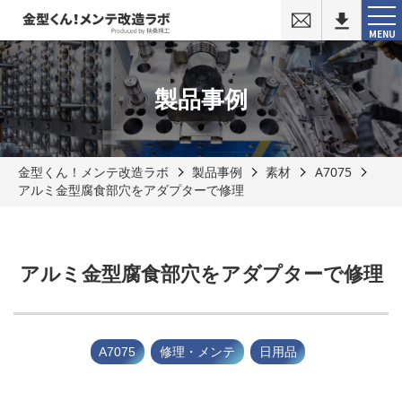
お
問
MENU
い
合
わ
せ
製品事例
金型くん！メンテ改造ラボ
製品事例
素材
A7075
アルミ金型腐食部穴をアダプターで修理
アルミ金型腐食部穴をアダプターで修理
A7075
修理・メンテ
日用品