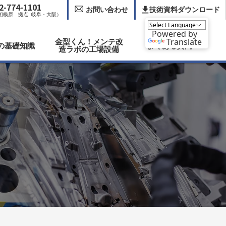
2-774-1101
お問い合わせ
技術資料ダウンロード
 相模原 拠点: 岐阜・大阪）
Powered by
金型くん！メンテ改
Translate
の基礎知識
よくある質問
造ラボの工場設備