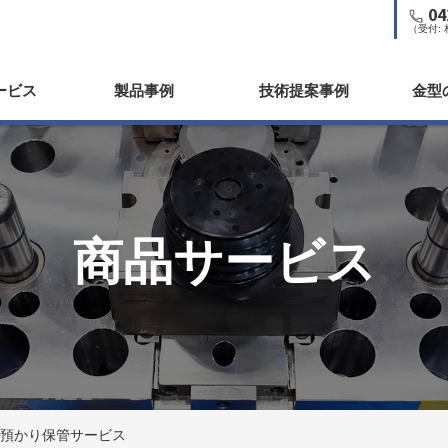
04
（受付:
ービス
製品事例
技術提案事例
金型
商品サービス
・預かり保管サービス