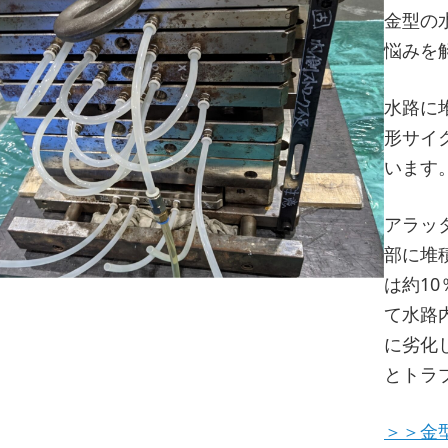
金型の
悩みを
水路に
形サイ
います
アラッ
部に堆
は約1
て水路
に劣化
とトラ
＞＞金