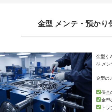
金型 メンテ・預かり
金型く
型 メ
金型の
保全
金型
トラ