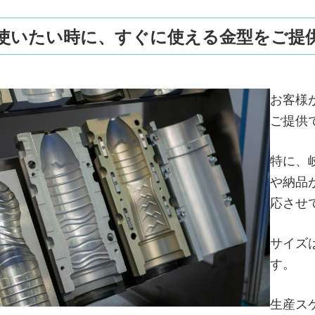
．使いたい時に、すぐに使える金型をご提
お客様
ご提供
特に、
や納品
応させ
サイズ
す。
生産ス