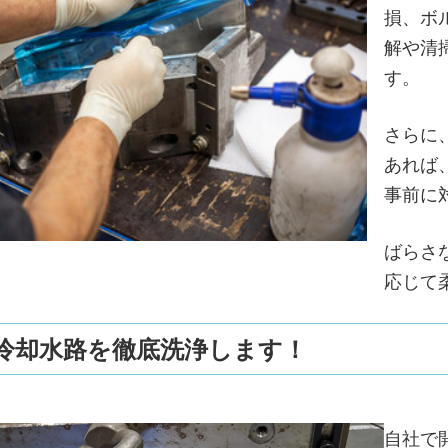
損、ボ
解や清
す。
さらに
あれば
事前に
ばらさ
応じて
．冷却水路を徹底洗浄します！
自社で